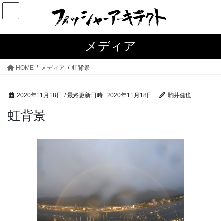
コ
ナ
ン
ビ
テ
ゲ
ン
ー
メディア
ツ
シ
へ
ョ
HOME
メディア
虹背景
ス
ン
キ
に
2020年11月18日
/ 最終更新日時 :
2020年11月18日
駒井健也
ッ
移
プ
動
虹背景