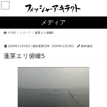
コ
ナ
ン
ビ
テ
ゲ
ン
ー
メディア
ツ
シ
へ
ョ
HOME
メディア
蓬莱エリ俯瞰5
ス
ン
キ
に
2020年11月18日
/ 最終更新日時 :
2020年11月18日
駒井健也
ッ
移
プ
動
蓬莱エリ俯瞰5