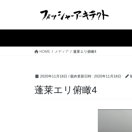
コ
ナ
ン
ビ
テ
ゲ
ン
ー
ツ
シ
へ
ョ
ス
ン
HOME
メディア
蓬莱エリ俯瞰4
キ
に
ッ
移
プ
動
2020年11月18日
/ 最終更新日時 :
2020年11月18日
蓬莱エリ俯瞰4