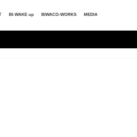
T
BI-WAKE up
BIWACO-WORKS
MEDIA