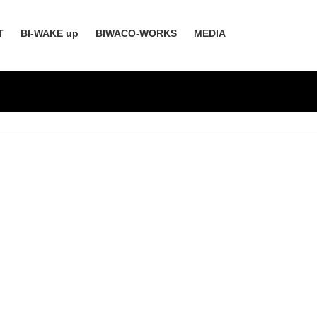
T
BI-WAKE up
BIWACO-WORKS
MEDIA