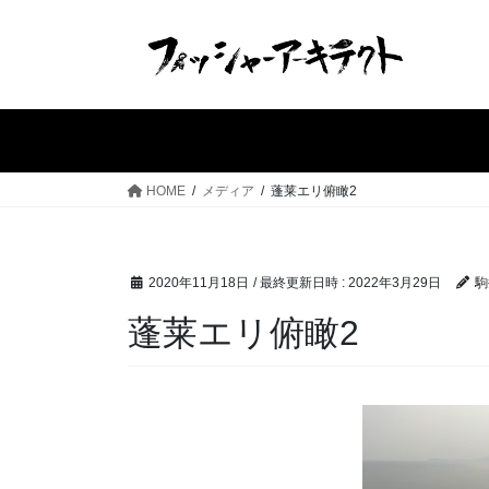
コ
ナ
ン
ビ
テ
ゲ
ン
ー
ツ
シ
へ
ョ
ス
ン
HOME
メディア
蓬莱エリ俯瞰2
キ
に
ッ
移
プ
動
2020年11月18日
/ 最終更新日時 :
2022年3月29日
駒
蓬莱エリ俯瞰2