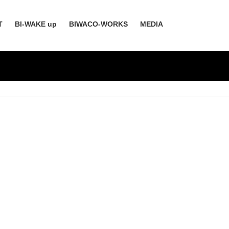
T
BI-WAKE up
BIWACO-WORKS
MEDIA