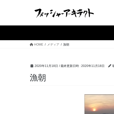
コ
ナ
ン
ビ
テ
ゲ
ン
ー
ツ
シ
へ
ョ
ス
ン
HOME
メディア
漁朝
キ
に
ッ
移
プ
動
2020年11月18日
/ 最終更新日時 :
2020年11月18日
漁朝