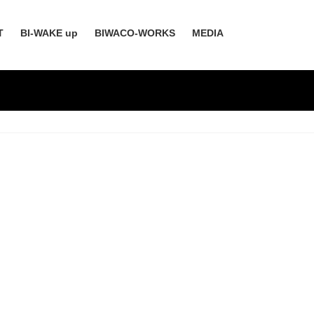
T
BI-WAKE up
BIWACO-WORKS
MEDIA