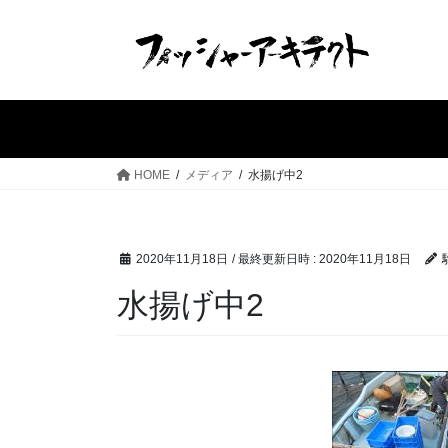
コ
ナ
ン
ビ
テ
ゲ
ン
ー
ツ
シ
へ
ョ
ス
ン
HOME
メディア
水揚げ中2
キ
に
ッ
移
プ
動
2020年11月18日
/ 最終更新日時 :
2020年11月18日
水揚げ中2