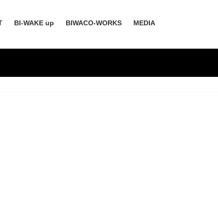
T
BI-WAKE up
BIWACO-WORKS
MEDIA