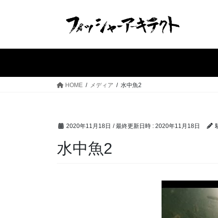
コ
ナ
ン
ビ
テ
ゲ
ン
ー
ツ
シ
へ
ョ
ス
ン
HOME
メディア
水中魚2
キ
に
ッ
移
プ
動
2020年11月18日
/ 最終更新日時 :
2020年11月18日
水中魚2