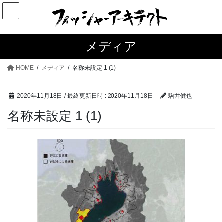
コ
ナ
ン
ビ
テ
ゲ
ン
ー
メディア
ツ
シ
へ
ョ
HOME
メディア
名称未設定 1 (1)
ス
ン
キ
に
2020年11月18日
/ 最終更新日時 :
2020年11月18日
駒井健也
ッ
移
プ
動
名称未設定 1 (1)