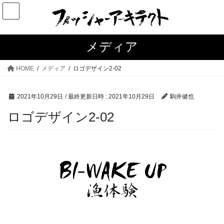
コ
ナ
ン
ビ
テ
ゲ
ン
ー
メディア
ツ
シ
へ
ョ
HOME
メディア
ロゴデザイン2-02
ス
ン
キ
に
2021年10月29日
/ 最終更新日時 :
2021年10月29日
駒井健也
ッ
移
プ
動
ロゴデザイン2-02