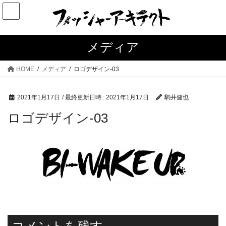
コ
ナ
ン
ビ
テ
ゲ
ン
ー
メディア
ツ
シ
へ
ョ
HOME
メディア
ロゴデザイン-03
ス
ン
キ
に
2021年1月17日
/ 最終更新日時 :
2021年1月17日
駒井健也
ッ
移
プ
動
ロゴデザイン-03