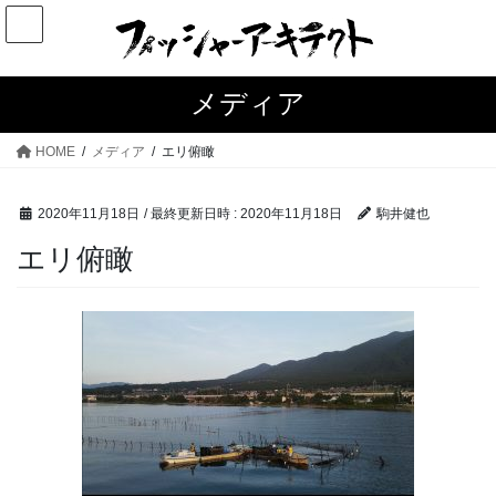
コ
ナ
ン
ビ
テ
ゲ
ン
ー
メディア
ツ
シ
へ
ョ
HOME
メディア
エリ俯瞰
ス
ン
キ
に
2020年11月18日
/ 最終更新日時 :
2020年11月18日
駒井健也
ッ
移
プ
動
エリ俯瞰