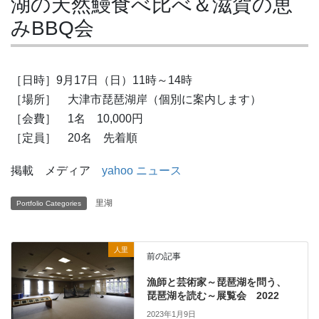
湖の天然鰻食べ比べ＆滋賀の恵
みBBQ会
［日時］9月17日（日）11時～14時
［場所］ 大津市琵琶湖岸（個別に案内します）
［会費］ 1名 10,000円
［定員］ 20名 先着順
掲載 メディア
yahoo ニュース
里湖
Portfolio Categories
人里
前の記事
漁師と芸術家～琵琶湖を問う、
琵琶湖を読む～展覧会 2022
2023年1月9日