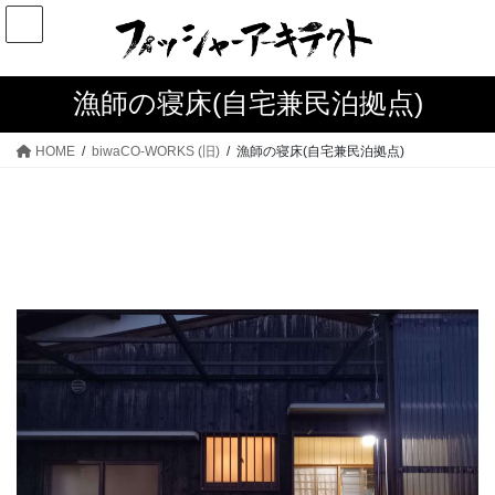
コ
ナ
ン
ビ
テ
ゲ
ン
ー
漁師の寝床(自宅兼民泊拠点)
ツ
シ
へ
ョ
HOME
biwaCO-WORKS (旧)
漁師の寝床(自宅兼民泊拠点)
ス
ン
キ
に
ッ
移
プ
動