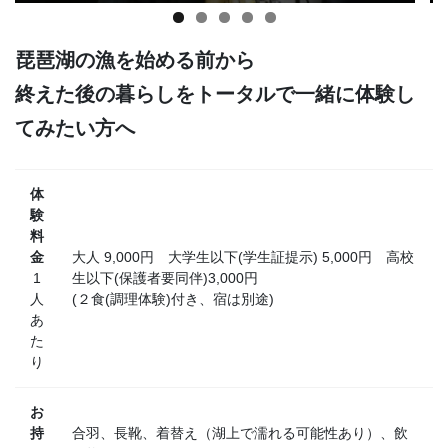
琵琶湖の漁を始める前から
終えた後の暮らしをトータルで一緒に体験し
てみたい方へ
体
験
料
金
大人 9,000円 大学生以下(学生証提示) 5,000円 高校
1
生以下(保護者要同伴)3,000円
人
(２食(調理体験)付き、宿は別途)
あ
た
り
お
持
合羽、長靴、着替え（湖上で濡れる可能性あり）、飲