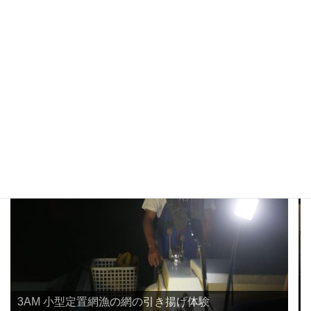
3AM 小型定置網漁の網の引き揚げ体験