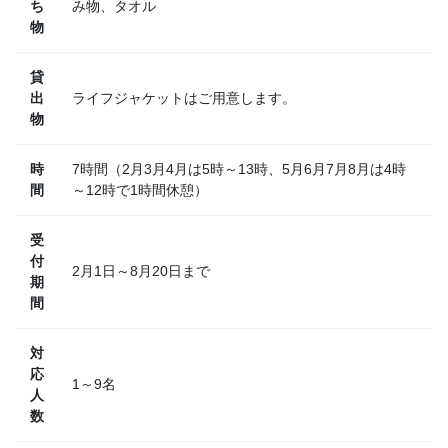
ち
み物、タオル
物
貸
出
ライフジャケットはご用意します。
物
時
7時間（2月3月4月は5時～13時、5月6月7月8月は4時
間
～12時で1時間休憩）
受
付
2月1日～8月20日まで
期
間
対
応
1～9名
人
数